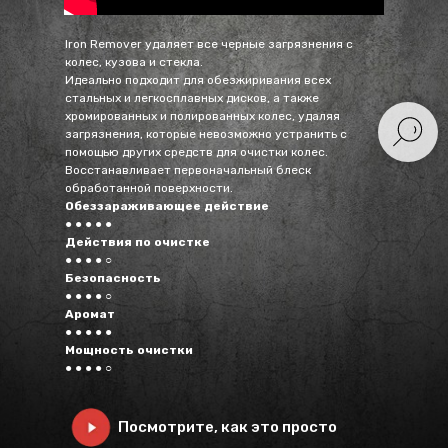
Iron Remover удаляет все черные загрязнения с
колес, кузова и стекла.
Идеально подходит для обезжиривания всех
стальных и легкосплавных дисков, а также
хромированных и полированных колес, удаляя
загрязнения, которые невозможно устранить с
помощью других средств для очистки колес.
Восстанавливает первоначальный блеск
обработанной поверхности.
Обеззараживающее действие
● ● ● ● ●
Действия по очистке
● ● ● ● ○
Безопасность
● ● ● ● ○
Аромат
● ● ● ● ●
Мощность очистки
● ● ● ● ○
Посмотрите, как это просто