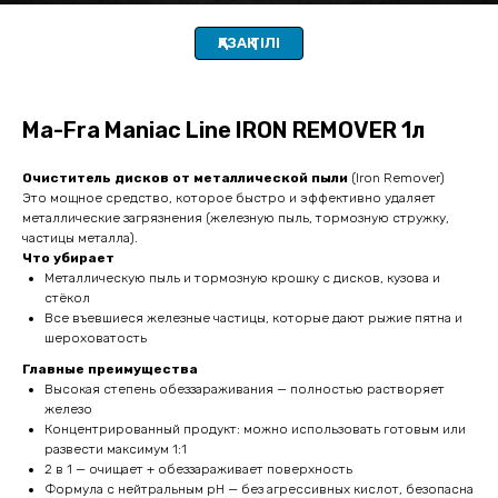
ҚАЗАҚ ТІЛІ
Ma-Fra Maniac Line IRON REMOVER 1л
Очиститель дисков от металлической пыли
(Iron Remover)
Это мощное средство, которое быстро и эффективно удаляет
металлические загрязнения (железную пыль, тормозную стружку,
частицы металла).
Что убирает
Металлическую пыль и тормозную крошку с дисков, кузова и
стёкол
Все въевшиеся железные частицы, которые дают рыжие пятна и
шероховатость
Главные преимущества
Высокая степень обеззараживания — полностью растворяет
железо
Концентрированный продукт: можно использовать готовым или
развести максимум 1:1
2 в 1 — очищает + обеззараживает поверхность
Формула с нейтральным pH — без агрессивных кислот, безопасна