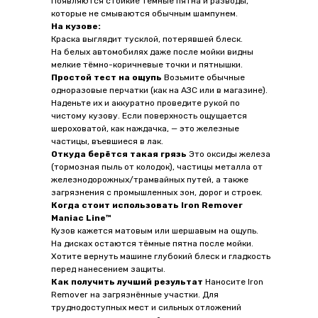
Появляются стойкие тёмные пятна и разводы,
которые не смываются обычным шампунем.
На кузове:
Краска выглядит тусклой, потерявшей блеск.
На белых автомобилях даже после мойки видны
мелкие тёмно-коричневые точки и пятнышки.
Простой тест на ощупь
Возьмите обычные
одноразовые перчатки (как на АЗС или в магазине).
Наденьте их и аккуратно проведите рукой по
чистому кузову. Если поверхность ощущается
шероховатой, как наждачка, — это железные
частицы, въевшиеся в лак.
Откуда берётся такая грязь
Это оксиды железа
(тормозная пыль от колодок), частицы металла от
железнодорожных/трамвайных путей, а также
загрязнения с промышленных зон, дорог и строек.
Когда стоит использовать Iron Remover
Maniac Line™
Кузов кажется матовым или шершавым на ощупь.
На дисках остаются тёмные пятна после мойки.
Хотите вернуть машине глубокий блеск и гладкость
перед нанесением защиты.
Как получить лучший результат
Наносите Iron
Remover на загрязнённые участки. Для
труднодоступных мест и сильных отложений