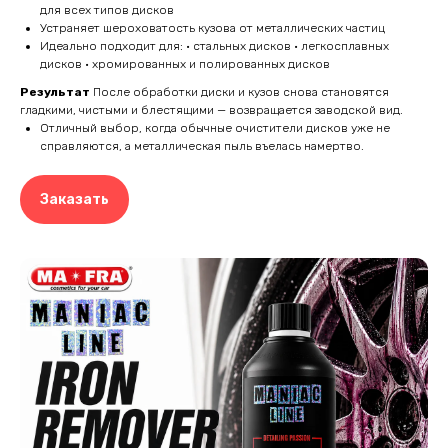
для всех типов дисков
Устраняет шероховатость кузова от металлических частиц
Идеально подходит для: • стальных дисков • легкосплавных
дисков • хромированных и полированных дисков
Результат
После обработки диски и кузов снова становятся
гладкими, чистыми и блестящими — возвращается заводской вид.
Отличный выбор, когда обычные очистители дисков уже не
справляются, а металлическая пыль въелась намертво.
Заказать